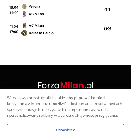
Verona
19.04
0:1
14:00
AC Milan
AC Milan
11.04
0:3
17:00
Udinese Calcio
Witryna wykorzystuje pliki cookie, aby poprawić komfort
korzystania z Internetu, umożliwić udostępnianie treści w mediach
X
społecznościowych, mierzyć ruch na tej stronie i wyświetlać
(Twitter)
spersonalizowane reklamy w oparciu o aktywność przeglądania.
KONTAKT
POLITYKA PRYWATNOŚCI
Ustawienia