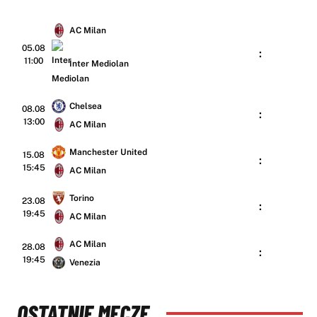
AC Milan
05.08
:
11:00
Inter Mediolan
Chelsea
08.08
:
13:00
AC Milan
Manchester United
15.08
:
15:45
AC Milan
Torino
23.08
:
19:45
AC Milan
AC Milan
28.08
:
19:45
Venezia
OSTATNIE MECZE