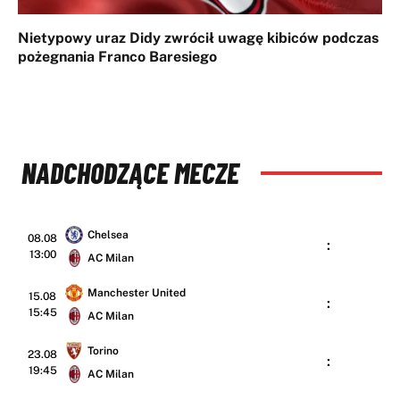
Nietypowy uraz Didy zwrócił uwagę kibiców podczas
pożegnania Franco Baresiego
NADCHODZĄCE MECZE
Chelsea
08.08
:
13:00
AC Milan
Manchester United
15.08
:
15:45
AC Milan
Torino
23.08
:
19:45
AC Milan