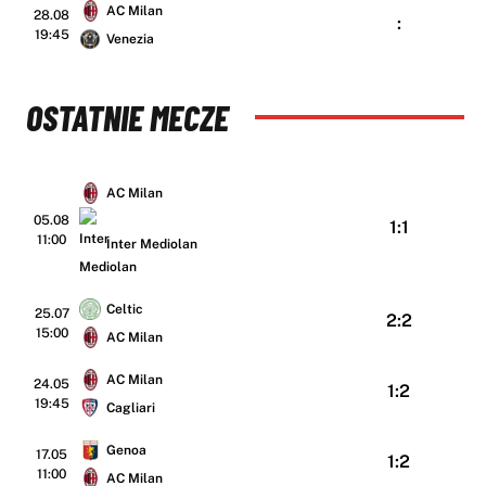
AC Milan
28.08
:
19:45
Venezia
OSTATNIE MECZE
AC Milan
05.08
1:1
11:00
Inter Mediolan
Celtic
25.07
2:2
15:00
AC Milan
AC Milan
24.05
1:2
19:45
Cagliari
Genoa
17.05
1:2
11:00
AC Milan