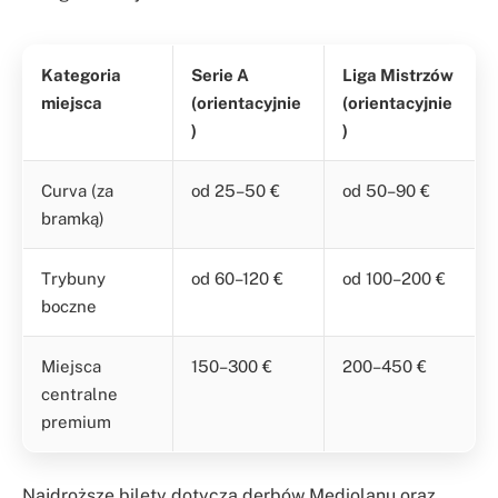
Kategoria
Serie A
Liga Mistrzów
miejsca
(orientacyjnie
(orientacyjnie
)
)
Curva (za
od 25–50 €
od 50–90 €
bramką)
Trybuny
od 60–120 €
od 100–200 €
boczne
Miejsca
150–300 €
200–450 €
centralne
premium
Najdroższe bilety dotyczą derbów Mediolanu oraz