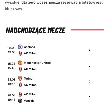
wysokie, dlatego wcześniejsza rezerwacja biletów jest
kluczowa.
NADCHODZĄCE MECZE
Chelsea
08.08
:
13:00
AC Milan
Manchester United
15.08
:
15:45
AC Milan
Torino
23.08
:
19:45
AC Milan
AC Milan
28.08
:
19:45
Venezia