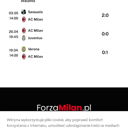
Sassuolo
03.05
2:0
14:00
AC Milan
AC Milan
26.04
0:0
19:45
Juventus
Verona
19.04
0:1
14:00
AC Milan
Witryna wykorzystuje pliki cookie, aby poprawić komfort
korzystania z Internetu, umożliwić udostępnianie treści w mediach