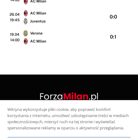
14:00
AC Milan
AC Milan
26.04
0:0
19:45
Juventus
Verona
19.04
0:1
14:00
AC Milan
Witryna wykorzystuje pliki cookie, aby poprawić komfort
korzystania z Internetu, umożliwić udostępnianie treści w mediach
X
społecznościowych, mierzyć ruch na tej stronie i wyświetlać
(Twitter)
spersonalizowane reklamy w oparciu o aktywność przeglądania.
KONTAKT
POLITYKA PRYWATNOŚCI