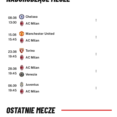
Chelsea
08.08
:
13:00
AC Milan
Manchester United
15.08
:
15:45
AC Milan
Torino
23.08
:
19:45
AC Milan
AC Milan
28.08
:
19:45
Venezia
Juventus
06.09
:
19:45
AC Milan
OSTATNIE MECZE