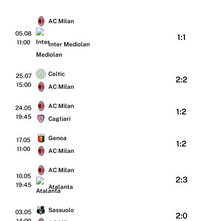
AC Milan
05.08
1:1
11:00
Inter Mediolan
Celtic
25.07
2:2
15:00
AC Milan
AC Milan
24.05
1:2
19:45
Cagliari
Genoa
17.05
1:2
11:00
AC Milan
AC Milan
10.05
2:3
19:45
Atalanta
Sassuolo
03.05
2:0