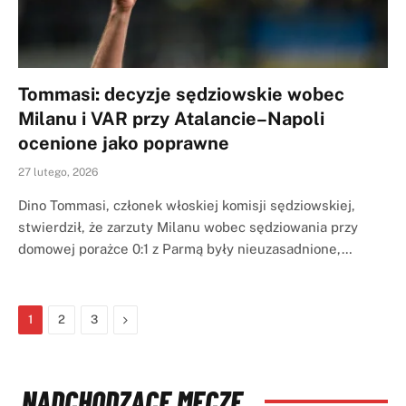
Tommasi: decyzje sędziowskie wobec
Milanu i VAR przy Atalancie–Napoli
ocenione jako poprawne
27 lutego, 2026
Dino Tommasi, członek włoskiej komisji sędziowskiej,
stwierdził, że zarzuty Milanu wobec sędziowania przy
domowej porażce 0:1 z Parmą były nieuzasadnione,…
Next
1
2
3
NADCHODZĄCE MECZE