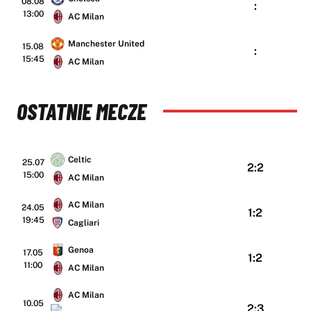
08.08
:
13:00
AC Milan
Manchester United
15.08
:
15:45
AC Milan
OSTATNIE MECZE
Celtic
25.07
2:2
15:00
AC Milan
AC Milan
24.05
1:2
19:45
Cagliari
Genoa
17.05
1:2
11:00
AC Milan
AC Milan
10.05
2:3