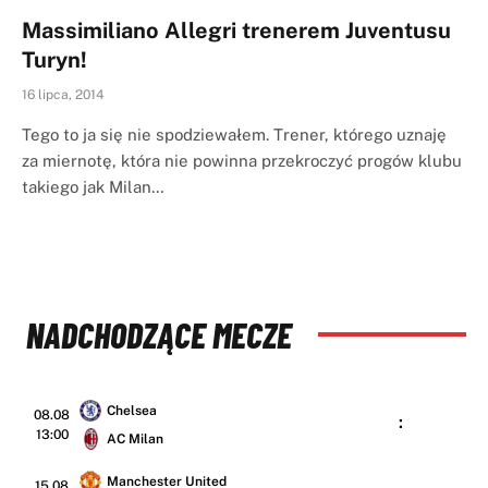
Massimiliano Allegri trenerem Juventusu
Turyn!
16 lipca, 2014
Tego to ja się nie spodziewałem. Trener, którego uznaję
za miernotę, która nie powinna przekroczyć progów klubu
takiego jak Milan…
NADCHODZĄCE MECZE
Chelsea
08.08
:
13:00
AC Milan
Manchester United
15.08