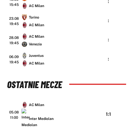
:
15:45
AC Milan
Torino
23.08
:
19:45
AC Milan
AC Milan
28.08
:
19:45
Venezia
Juventus
06.09
:
19:45
AC Milan
OSTATNIE MECZE
AC Milan
05.08
1:1
11:00
Inter Mediolan