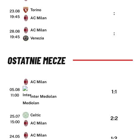
Torino
23.08
:
19:45
AC Milan
AC Milan
28.08
:
19:45
Venezia
OSTATNIE MECZE
AC Milan
05.08
1:1
11:00
Inter Mediolan
Celtic
25.07
2:2
15:00
AC Milan
AC Milan
24.05
1:2