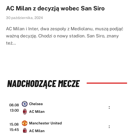
AC Milan z decyzją wobec San Siro
30 października, 2024
AC Milan i Inter, dwa zespoły z Mediolanu, muszą podjąć
ważną decyzję. Chodzi o nowy stadion. San Siro, znany
też…
NADCHODZĄCE MECZE
Chelsea
08.08
:
13:00
AC Milan
Manchester United
15.08
:
15:45
AC Milan