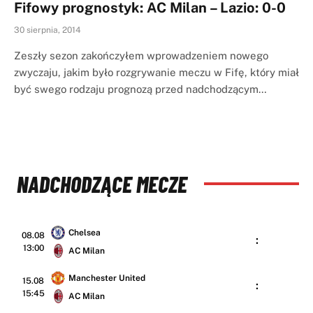
Fifowy prognostyk: AC Milan – Lazio: 0-0
30 sierpnia, 2014
Zeszły sezon zakończyłem wprowadzeniem nowego
zwyczaju, jakim było rozgrywanie meczu w Fifę, który miał
być swego rodzaju prognozą przed nadchodzącym…
NADCHODZĄCE MECZE
Chelsea
08.08
:
13:00
AC Milan
Manchester United
15.08
:
15:45
AC Milan