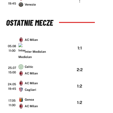
:
19:45
Venezia
OSTATNIE MECZE
AC Milan
05.08
1:1
11:00
Inter Mediolan
Celtic
25.07
2:2
15:00
AC Milan
AC Milan
24.05
1:2
19:45
Cagliari
Genoa
17.05
1:2
11:00
AC Milan