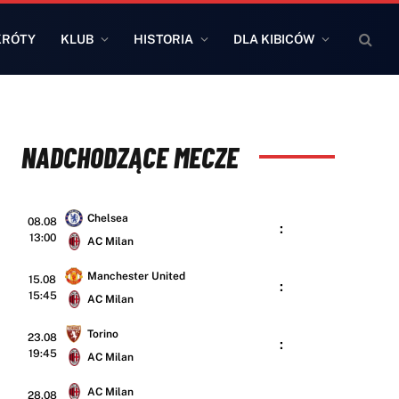
KRÓTY
KLUB
HISTORIA
DLA KIBICÓW
NADCHODZĄCE MECZE
Chelsea
08.08
:
13:00
AC Milan
Manchester United
15.08
:
15:45
AC Milan
Torino
23.08
:
19:45
AC Milan
AC Milan
28.08