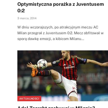
Optymistyczna porażka z Juventusem
0:2
3 marca, 2014
W dniu wczorajszych, po atrakcyjnym meczu AC
Milan przegrał z Juventusem 0:2. Mecz obfitował w
sporą dawkę emocji, a kibicom Milanu…
AKTUALNOSCI