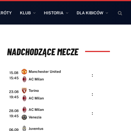
KRÓTY
KLUB
HISTORIA
DLA KIBICÓW
NADCHODZĄCE MECZE
Manchester United
15.08
:
15:45
AC Milan
Torino
23.08
:
19:45
AC Milan
AC Milan
28.08
:
19:45
Venezia
Juventus
06.09