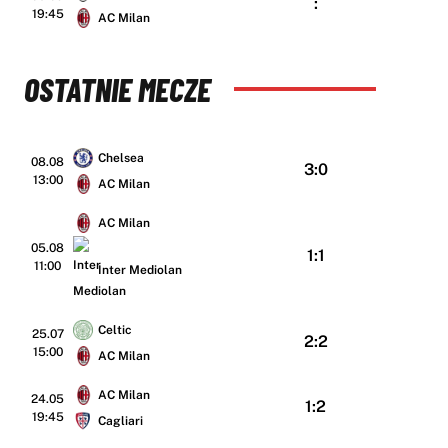
:
19:45
AC Milan
OSTATNIE MECZE
Chelsea
08.08
3:0
13:00
AC Milan
AC Milan
05.08
1:1
11:00
Inter Mediolan
Celtic
25.07
2:2
15:00
AC Milan
AC Milan
24.05
1:2
19:45
Cagliari