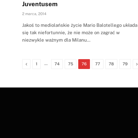
Juventusem
2 marca, 2014
Jakoś to mediolańskie życie Mario Balotellego układa
się tak niefortunnie, że nie może on zagrać w
niezwykle ważnym dla Milanu…
Previous
…
1
74
75
76
77
78
79