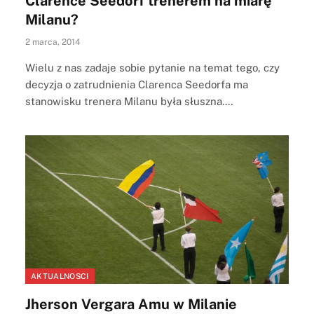
Clarence Seedorf trenerem na miarę
Milanu?
2 marca, 2014
Wielu z nas zadaje sobie pytanie na temat tego, czy
decyzja o zatrudnienia Clarenca Seedorfa ma
stanowisku trenera Milanu była słuszna.…
AKTUALNOSCI
Jherson Vergara Amu w Milanie