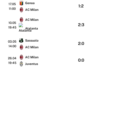
Genoa
17.05
1:2
11:00
AC Milan
AC Milan
10.05
2:3
19:45
Atalanta
Sassuolo
03.05
2:0
14:00
AC Milan
AC Milan
26.04
0:0
19:45
Juventus