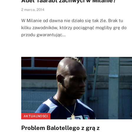
Adel Taarabt zachwyci w Milanie?
2 marca, 2014
W Milanie od dawna nie działo się tak źle. Brak tu
kilku zawodników, którzy pociągnąć mogliby grę do
przodu gwarantując…
AKTUALNOSCI
Problem Balotellego z grą z