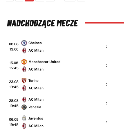
NADCHODZĄCE MECZE
Chelsea
08.08
:
13:00
AC Milan
Manchester United
15.08
:
15:45
AC Milan
Torino
23.08
:
19:45
AC Milan
AC Milan
28.08
:
19:45
Venezia
Juventus
06.09
:
19:45
AC Milan