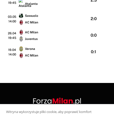
2:3
19:45
Atalanta
Sassuolo
03.05
2:0
14:00
AC Milan
AC Milan
26.04
0:0
19:45
Juventus
Verona
19.04
0:1
14:00
AC Milan
Witryna wykorzystuje pliki cookie, aby poprawić komfort