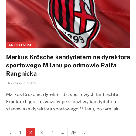
AKTUALNOSCI
Markus Krösche kandydatem na dyrektora
sportowego Milanu po odmowie Ralfa
Rangnicka
14 czerwca, 2026
Markus Krösche, dyrektor ds. sportowych Eintrachtu
Frankfurt, jest rozważany jako możliwy kandydat na
stanowisko dyrektora sportowego Milanu, po tym jak…
Previous
…
Next
1
2
3
4
79