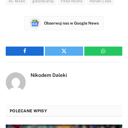
AC Milan
galatasaray
Piłka Nożna
Rafael Leao
Obserwuj nas w Google News
Facebook
Twitter
WhatsApp
Nikodem Daleki
POLECANE WPISY