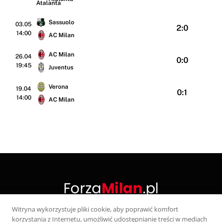
Sassuolo
03.05
2:0
14:00
AC Milan
AC Milan
26.04
0:0
19:45
Juventus
Verona
19.04
0:1
14:00
AC Milan
Witryna wykorzystuje pliki cookie, aby poprawić komfort
korzystania z Internetu, umożliwić udostępnianie treści w mediach