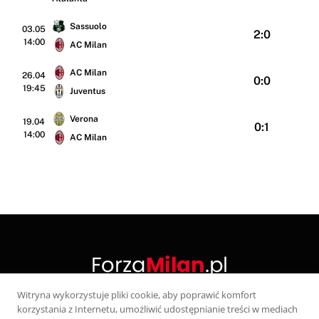
Sassuolo
03.05
2:0
14:00
AC Milan
AC Milan
26.04
0:0
19:45
Juventus
Verona
19.04
0:1
14:00
AC Milan
Witryna wykorzystuje pliki cookie, aby poprawić komfort
korzystania z Internetu, umożliwić udostępnianie treści w mediach