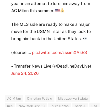
year in an attempt to lure him away from
AC Milan this summer.
The MLS side are ready to make a major
move for the USMNT star as they look to
bring him back to the United States.
(Source:…
pic.twitter.com/zssimXAsE3
– Transfer News Live (@DeadlineDayLive)
June 24, 2026
AC Milan
Christian Pulisic
Mistrzostwa Świata
mls
New York City FC
Piłka Nożna
Serie A
usa