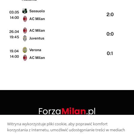
Sassuolo
03.05
2:0
14:00
AC Milan
AC Milan
26.04
0:0
19:45
Juventus
Verona
19.04
0:1
14:00
AC Milan
Witryna wykorzystuje pliki cookie, aby poprawić komfort
korzystania z Internetu, umożliwić udostępnianie treści w mediach