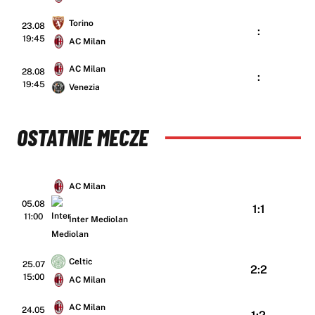
Torino
23.08
:
19:45
AC Milan
AC Milan
28.08
:
19:45
Venezia
OSTATNIE MECZE
AC Milan
05.08
1:1
11:00
Inter Mediolan
Celtic
25.07
2:2
15:00
AC Milan
AC Milan
24.05