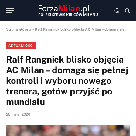
Strona główna
»
Ralf Rangnick blisko objęcia AC Milan – domaga się pełnej kontroli i wyboru nowego trenera, gotów przyjść po mundialu
AKTUALNOSCI
Ralf Rangnick blisko objęcia
AC Milan – domaga się pełnej
kontroli i wyboru nowego
trenera, gotów przyjść po
mundialu
28 maja, 2026