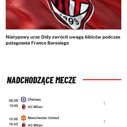
Nietypowy uraz Didy zwrócił uwagę kibiców podczas
pożegnania Franco Baresiego
NADCHODZĄCE MECZE
Chelsea
08.08
:
13:00
AC Milan
Manchester United
15.08
:
15:45
AC Milan