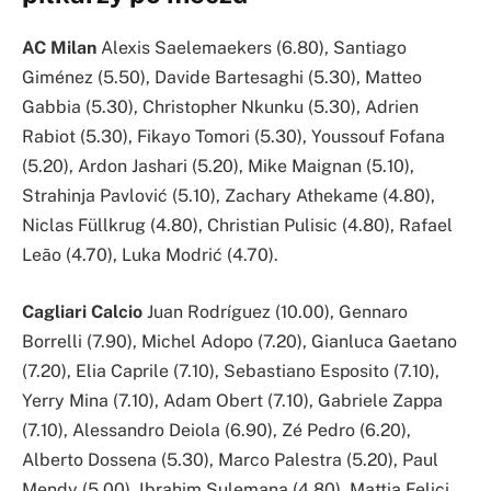
AC Milan
Alexis Saelemaekers (6.80), Santiago
Giménez (5.50), Davide Bartesaghi (5.30), Matteo
Gabbia (5.30), Christopher Nkunku (5.30), Adrien
Rabiot (5.30), Fikayo Tomori (5.30), Youssouf Fofana
(5.20), Ardon Jashari (5.20), Mike Maignan (5.10),
Strahinja Pavlović (5.10), Zachary Athekame (4.80),
Niclas Füllkrug (4.80), Christian Pulisic (4.80), Rafael
Leão (4.70), Luka Modrić (4.70).
Cagliari Calcio
Juan Rodríguez (10.00), Gennaro
Borrelli (7.90), Michel Adopo (7.20), Gianluca Gaetano
(7.20), Elia Caprile (7.10), Sebastiano Esposito (7.10),
Yerry Mina (7.10), Adam Obert (7.10), Gabriele Zappa
(7.10), Alessandro Deiola (6.90), Zé Pedro (6.20),
Alberto Dossena (5.30), Marco Palestra (5.20), Paul
Mendy (5.00), Ibrahim Sulemana (4.80), Mattia Felici