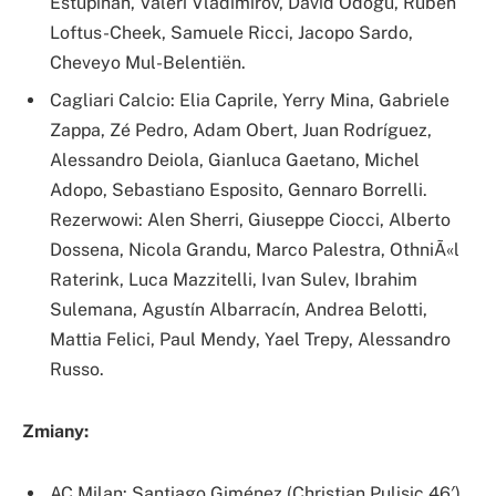
Estupiñán, Valeri Vladimirov, David Odogu, Ruben
Loftus-Cheek, Samuele Ricci, Jacopo Sardo,
Cheveyo Mul-Belentiën.
Cagliari Calcio: Elia Caprile, Yerry Mina, Gabriele
Zappa, Zé Pedro, Adam Obert, Juan Rodríguez,
Alessandro Deiola, Gianluca Gaetano, Michel
Adopo, Sebastiano Esposito, Gennaro Borrelli.
Rezerwowi: Alen Sherri, Giuseppe Ciocci, Alberto
Dossena, Nicola Grandu, Marco Palestra, OthniÃ«l
Raterink, Luca Mazzitelli, Ivan Sulev, Ibrahim
Sulemana, Agustín Albarracín, Andrea Belotti,
Mattia Felici, Paul Mendy, Yael Trepy, Alessandro
Russo.
Zmiany:
AC Milan: Santiago Giménez (Christian Pulisic 46′),