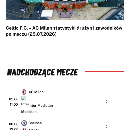
Celtic F.C. – AC Milan statystyki drużyn i zawodników
po meczu (25.07.2026)
NADCHODZĄCE MECZE
AC Milan
05.08
:
11:00
Inter Mediolan
Chelsea
08.08
:
13:00