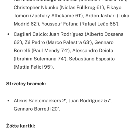
Christopher Nkunku (Niclas Füllkrug 61′), Fikayo
Tomori (Zachary Athekame 61′), Ardon Jashari (Luka
Modrić 62′), Youssouf Fofana (Rafael Leão 68′).
Cagliari Calcio: Juan Rodríguez (Alberto Dossena
62′), Zé Pedro (Marco Palestra 63′), Gennaro
Borrelli (Paul Mendy 74′), Alessandro Deiola
(Ibrahim Sulemana 74′), Sebastiano Esposito
(Mattia Felici 95′).
Strzelcy bramek:
Alexis Saelemaekers 2′, Juan Rodríguez 57′,
Gennaro Borrelli 20′.
Żółte kartki: