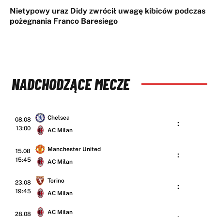
Nietypowy uraz Didy zwrócił uwagę kibiców podczas
pożegnania Franco Baresiego
NADCHODZĄCE MECZE
Chelsea
08.08
:
13:00
AC Milan
Manchester United
15.08
:
15:45
AC Milan
Torino
23.08
:
19:45
AC Milan
AC Milan
28.08