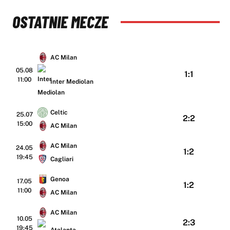
OSTATNIE MECZE
AC Milan
05.08
1:1
11:00
Inter Mediolan
Celtic
25.07
2:2
15:00
AC Milan
AC Milan
24.05
1:2
19:45
Cagliari
Genoa
17.05
1:2
11:00
AC Milan
AC Milan
10.05
2:3
19:45