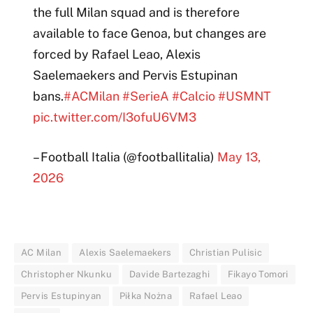
the full Milan squad and is therefore
available to face Genoa, but changes are
forced by Rafael Leao, Alexis
Saelemaekers and Pervis Estupinan
bans.
#ACMilan
#SerieA
#Calcio
#USMNT
pic.twitter.com/I3ofuU6VM3
– Football Italia (@footballitalia)
May 13,
2026
AC Milan
Alexis Saelemaekers
Christian Pulisic
Christopher Nkunku
Davide Bartezaghi
Fikayo Tomori
Pervis Estupinyan
Piłka Nożna
Rafael Leao