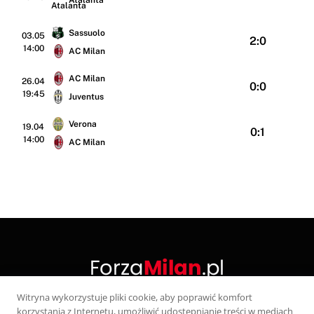
Atalanta
Sassuolo
03.05
2:0
14:00
AC Milan
AC Milan
26.04
0:0
19:45
Juventus
Verona
19.04
0:1
14:00
AC Milan
Witryna wykorzystuje pliki cookie, aby poprawić komfort
korzystania z Internetu, umożliwić udostępnianie treści w mediach