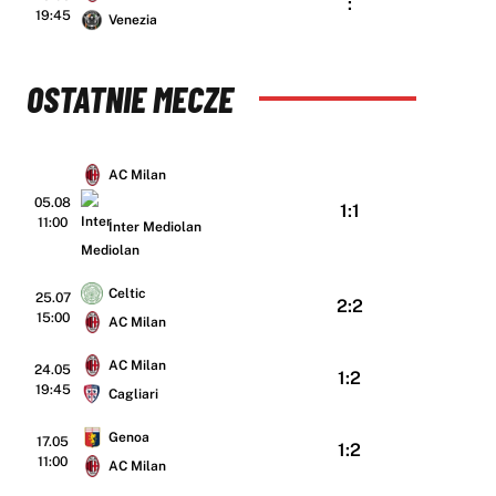
:
19:45
Venezia
OSTATNIE MECZE
AC Milan
05.08
1:1
11:00
Inter Mediolan
Celtic
25.07
2:2
15:00
AC Milan
AC Milan
24.05
1:2
19:45
Cagliari
Genoa
17.05
1:2
11:00
AC Milan