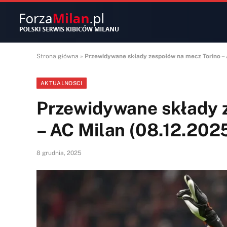
Strona główna
»
Przewidywane składy zespołów na mecz Torino –
AKTUALNOSCI
Przewidywane składy 
– AC Milan (08.12.202
8 grudnia, 2025