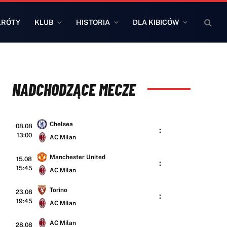
KRÓTY
KLUB
HISTORIA
DLA KIBICÓW
NADCHODZĄCE MECZE
Chelsea
08.08
:
13:00
AC Milan
Manchester United
15.08
:
15:45
AC Milan
Torino
23.08
:
19:45
AC Milan
AC Milan
28.08