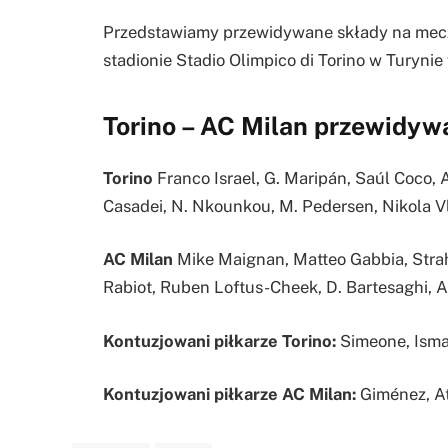
Przedstawiamy przewidywane składy na mecz T
stadionie Stadio Olimpico di Torino w Turyni
Torino – AC Milan przewidyw
Torino
Franco Israel, G. Maripán, Saúl Coco, A
Casadei, N. Nkounkou, M. Pedersen, Nikola V
AC Milan
Mike Maignan, Matteo Gabbia, Strahi
Rabiot, Ruben Loftus-Cheek, D. Bartesaghi, 
Kontuzjowani piłkarze Torino:
Simeone, Ismajl
Kontuzjowani piłkarze AC Milan:
Giménez, A