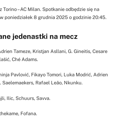
orino – AC Milan. Spotkanie odbędzie się na
e w poniedziałek 8 grudnia 2025 o godzinie 20:45.
ane jedenastki na mecz
drien Tameze, Kristjan Asllani, G. Gineitis, Cesare
lašić, Ché Adams.
nja Pavlović, Fikayo Tomori, Luka Modrić, Adrien
A. Saelemaekers, Rafael Leão, Nkunku.
i, Ilic, Schuurs, Savva.
thekame, Fofana.