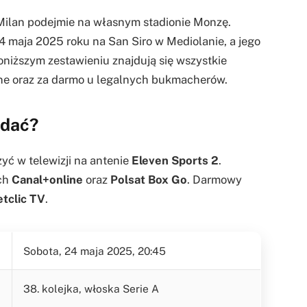
Milan podejmie na własnym stadionie Monzę.
24 maja 2025 roku na San Siro w Mediolanie, a jego
niższym zestawieniu znajdują się wszystkie
line oraz za darmo u legalnych bukmacherów.
ądać?
ć w telewizji na antenie
Eleven Sports 2
.
ach
Canal+online
oraz
Polsat Box Go
. Darmowy
etclic TV
.
Sobota, 24 maja 2025, 20:45
38. kolejka, włoska Serie A