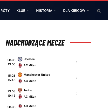
KRÓTY
KLUB
HISTORIA
DLA KIBICÓW
NADCHODZĄCE MECZE
Chelsea
08.08
:
13:00
AC Milan
Manchester United
15.08
:
15:45
AC Milan
Torino
23.08
:
19:45
AC Milan
AC Milan
28.08