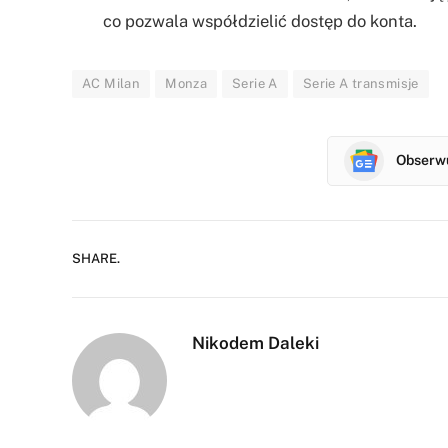
co pozwala współdzielić dostęp do konta.
AC Milan
Monza
Serie A
Serie A transmisje
Obserwu
SHARE.
Nikodem Daleki