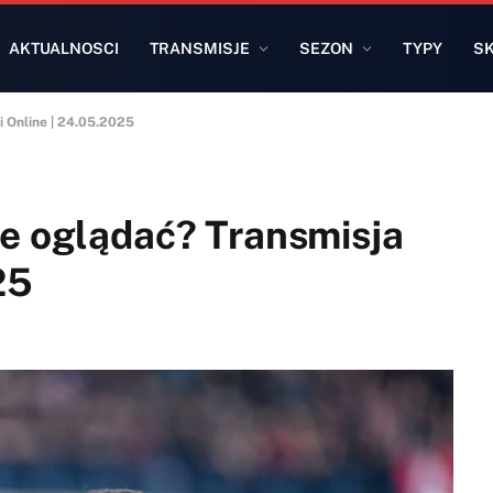
AKTUALNOSCI
TRANSMISJE
SEZON
TYPY
S
i Online | 24.05.2025
ie oglądać? Transmisja
25