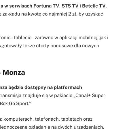
na w serwisach
Fortuna TV
,
STS TV
i
Betclic TV
.
e zakładu na kwotę co najmniej 2 zł, by uzyskać
ie i tablecie – zarówno w aplikacji mobilnej, jak i
zygotowały także oferty bonusowe dla nowych
 – Monza
nza będzie dostępny na platformach
transmisja znajduje się w pakiecie „Canal+ Super
 Box Go Sport.”
: komputerach, telefonach, tabletach oraz
ą jednoczesne oglądanie na dwóch urządzeniach,