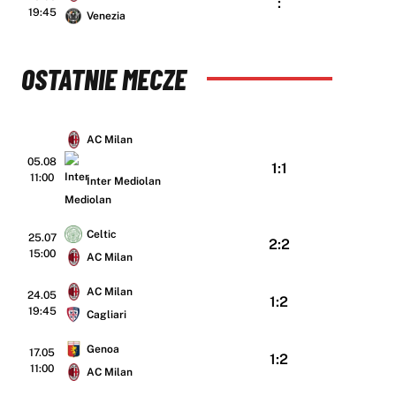
:
19:45
Venezia
OSTATNIE MECZE
AC Milan
05.08
1:1
11:00
Inter Mediolan
Celtic
25.07
2:2
15:00
AC Milan
AC Milan
24.05
1:2
19:45
Cagliari
Genoa
17.05
1:2
11:00
AC Milan