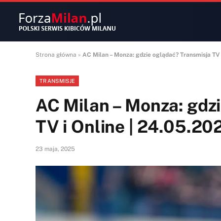
Strona główna
»
AC Milan – Monza: gdzie oglądać? Transmisja TV 
TRANSMISJE
AC Milan – Monza: gdz
TV i Online | 24.05.20
23 maja, 2025