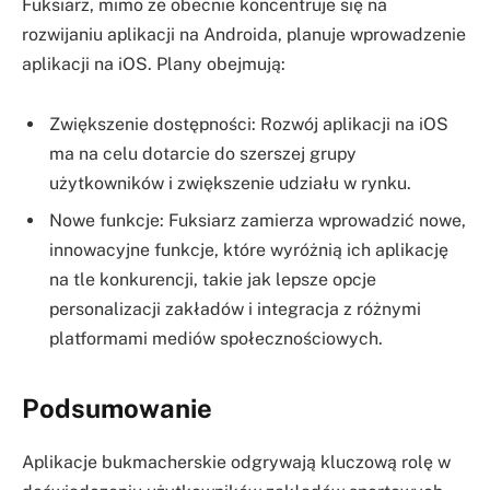
Fuksiarz, mimo że obecnie koncentruje się na
rozwijaniu aplikacji na Androida, planuje wprowadzenie
aplikacji na iOS. Plany obejmują:
Zwiększenie dostępności: Rozwój aplikacji na iOS
ma na celu dotarcie do szerszej grupy
użytkowników i zwiększenie udziału w rynku.
Nowe funkcje: Fuksiarz zamierza wprowadzić nowe,
innowacyjne funkcje, które wyróżnią ich aplikację
na tle konkurencji, takie jak lepsze opcje
personalizacji zakładów i integracja z różnymi
platformami mediów społecznościowych.
Podsumowanie
Aplikacje bukmacherskie odgrywają kluczową rolę w