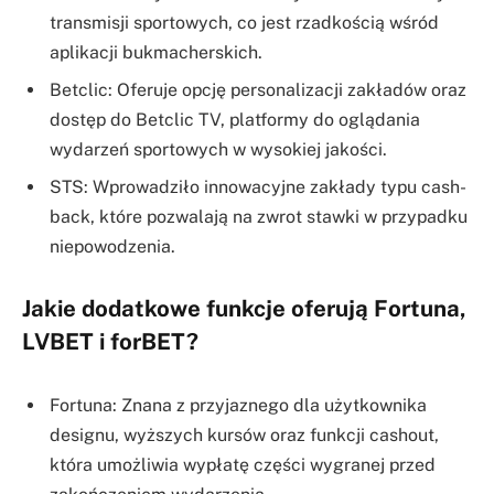
transmisji sportowych, co jest rzadkością wśród
aplikacji bukmacherskich.
Betclic: Oferuje opcję personalizacji zakładów oraz
dostęp do Betclic TV, platformy do oglądania
wydarzeń sportowych w wysokiej jakości.
STS: Wprowadziło innowacyjne zakłady typu cash-
back, które pozwalają na zwrot stawki w przypadku
niepowodzenia.
Jakie dodatkowe funkcje oferują Fortuna,
LVBET i forBET?
Fortuna: Znana z przyjaznego dla użytkownika
designu, wyższych kursów oraz funkcji cashout,
która umożliwia wypłatę części wygranej przed