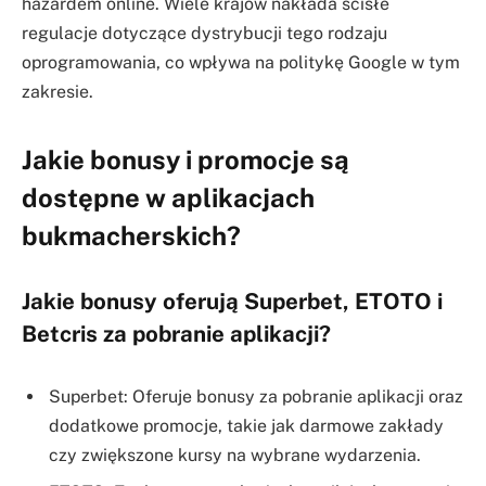
hazardem online. Wiele krajów nakłada ścisłe
regulacje dotyczące dystrybucji tego rodzaju
oprogramowania, co wpływa na politykę Google w tym
zakresie.
Jakie bonusy i promocje są
dostępne w aplikacjach
bukmacherskich?
Jakie bonusy oferują Superbet, ETOTO i
Betcris za pobranie aplikacji?
Superbet: Oferuje bonusy za pobranie aplikacji oraz
dodatkowe promocje, takie jak darmowe zakłady
czy zwiększone kursy na wybrane wydarzenia.