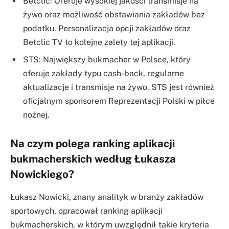
Betclic: Oferuje wysokiej jakości transmisje na
żywo oraz możliwość obstawiania zakładów bez
podatku. Personalizacja opcji zakładów oraz
Betclic TV to kolejne zalety tej aplikacji.
STS: Największy bukmacher w Polsce, który
oferuje zakłady typu cash-back, regularne
aktualizacje i transmisje na żywo. STS jest również
oficjalnym sponsorem Reprezentacji Polski w piłce
nożnej.
Na czym polega ranking aplikacji
bukmacherskich według Łukasza
Nowickiego?
Łukasz Nowicki, znany analityk w branży zakładów
sportowych, opracował ranking aplikacji
bukmacherskich, w którym uwzględnił takie kryteria