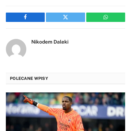
Facebook
Twitter
WhatsApp
Nikodem Daleki
POLECANE WPISY