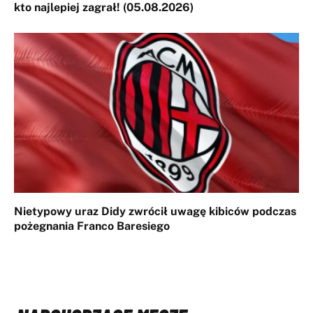
kto najlepiej zagrał! (05.08.2026)
Nietypowy uraz Didy zwrócił uwagę kibiców podczas
pożegnania Franco Baresiego