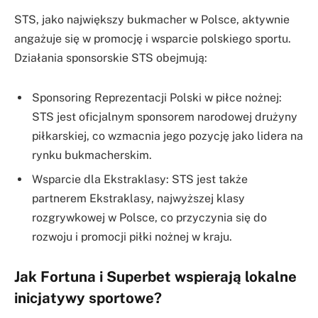
STS, jako największy bukmacher w Polsce, aktywnie
angażuje się w promocję i wsparcie polskiego sportu.
Działania sponsorskie STS obejmują:
Sponsoring Reprezentacji Polski w piłce nożnej:
STS jest oficjalnym sponsorem narodowej drużyny
piłkarskiej, co wzmacnia jego pozycję jako lidera na
rynku bukmacherskim.
Wsparcie dla Ekstraklasy: STS jest także
partnerem Ekstraklasy, najwyższej klasy
rozgrywkowej w Polsce, co przyczynia się do
rozwoju i promocji piłki nożnej w kraju.
Jak Fortuna i Superbet wspierają lokalne
inicjatywy sportowe?