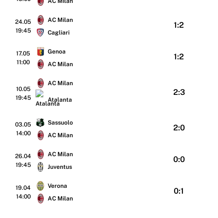
AC Milan
AC Milan
24.05
1:2
19:45
Cagliari
Genoa
17.05
1:2
11:00
AC Milan
AC Milan
10.05
2:3
19:45
Atalanta
Sassuolo
03.05
2:0
14:00
AC Milan
AC Milan
26.04
0:0
19:45
Juventus
Verona
19.04
0:1
14:00
AC Milan