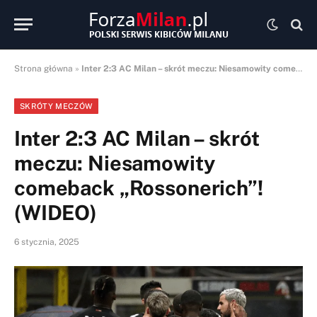
Strona główna
»
Inter 2:3 AC Milan – skrót meczu: Niesamowity comeback „Rossonerich”! (WIDEO)
SKRÓTY MECZÓW
Inter 2:3 AC Milan – skrót
meczu: Niesamowity
comeback „Rossonerich”!
(WIDEO)
6 stycznia, 2025