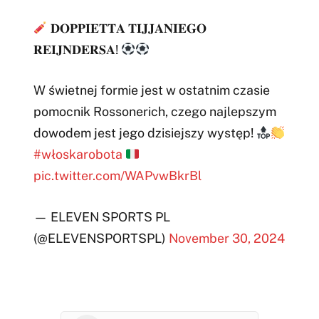
𝐃𝐎𝐏𝐏𝐈𝐄𝐓𝐓𝐀 𝐓𝐈𝐉𝐉𝐀𝐍𝐈𝐄𝐆𝐎
𝐑𝐄𝐈𝐉𝐍𝐃𝐄𝐑𝐒𝐀!
W świetnej formie jest w ostatnim czasie
pomocnik Rossonerich, czego najlepszym
dowodem jest jego dzisiejszy występ!
#włoskarobota
pic.twitter.com/WAPvwBkrBl
— ELEVEN SPORTS PL
(@ELEVENSPORTSPL)
November 30, 2024