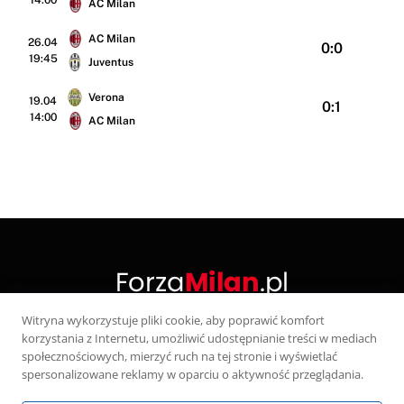
AC Milan
AC Milan
26.04
0:0
19:45
Juventus
Verona
19.04
0:1
14:00
AC Milan
Witryna wykorzystuje pliki cookie, aby poprawić komfort
korzystania z Internetu, umożliwić udostępnianie treści w mediach
X
społecznościowych, mierzyć ruch na tej stronie i wyświetlać
(Twitter)
spersonalizowane reklamy w oparciu o aktywność przeglądania.
KONTAKT
POLITYKA PRYWATNOŚCI