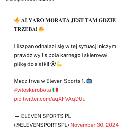
𝐀𝐋𝐕𝐀𝐑𝐎 𝐌𝐎𝐑𝐀𝐓𝐀 𝐉𝐄𝐒𝐓 𝐓𝐀𝐌 𝐆𝐃𝐙𝐈𝐄
𝐓𝐑𝐙𝐄𝐁𝐀!
Hiszpan odnalazł się w tej sytuacji niczym
prawdziwy lis pola karnego i skierował
piłkę do siatki!
Mecz trwa w Eleven Sports 1.
#włoskarobota
pic.twitter.com/aqXFVAqDUu
— ELEVEN SPORTS PL
(@ELEVENSPORTSPL)
November 30, 2024