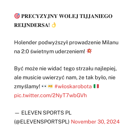
𝐏𝐑𝐄𝐂𝐘𝐙𝐘𝐉𝐍𝐘 𝐖𝐎𝐋𝐄𝐉 𝐓𝐈𝐉𝐉𝐀𝐍𝐈𝐄𝐆𝐎
𝐑𝐄𝐈𝐉𝐍𝐃𝐄𝐑𝐒𝐀!
Holender podwyższył prowadzenie Milanu
na 2:0 świetnym uderzeniem!
Być może nie widać tego strzału najlepiej,
ale musicie uwierzyć nam, że tak było, nie
zmyślamy!
#włoskarobota
pic.twitter.com/2NyT7wbGVh
— ELEVEN SPORTS PL
(@ELEVENSPORTSPL)
November 30, 2024