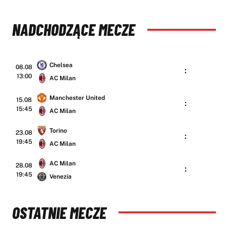
NADCHODZĄCE MECZE
Chelsea
08.08
:
13:00
AC Milan
Manchester United
15.08
:
15:45
AC Milan
Torino
23.08
:
19:45
AC Milan
AC Milan
28.08
:
19:45
Venezia
OSTATNIE MECZE