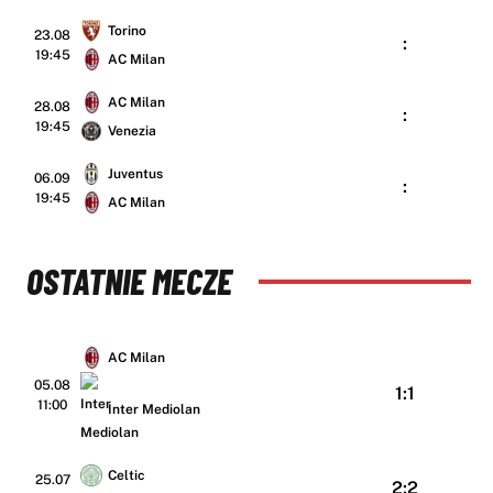
Torino
23.08
:
19:45
AC Milan
AC Milan
28.08
:
19:45
Venezia
Juventus
06.09
:
19:45
AC Milan
OSTATNIE MECZE
AC Milan
05.08
1:1
11:00
Inter Mediolan
Celtic
25.07
2:2