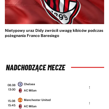
Nietypowy uraz Didy zwrócił uwagę kibiców podczas
pożegnania Franco Baresiego
NADCHODZĄCE MECZE
Chelsea
08.08
:
13:00
AC Milan
Manchester United
15.08
:
15:45
AC Milan